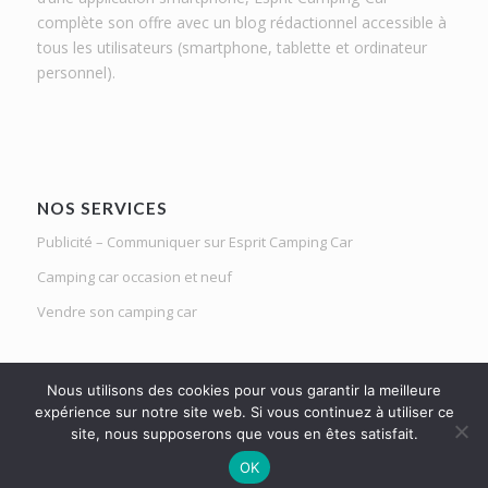
complète son offre avec un blog rédactionnel accessible à
tous les utilisateurs (smartphone, tablette et ordinateur
personnel).
NOS SERVICES
Publicité – Communiquer sur Esprit Camping Car
Camping car occasion et neuf
Vendre son camping car
Nous utilisons des cookies pour vous garantir la meilleure
expérience sur notre site web. Si vous continuez à utiliser ce
site, nous supposerons que vous en êtes satisfait.
Le Mag d'Esprit Camping Car | Netlight solutions © 2020 | Tous droits
OK
réservés |
Mentions légales