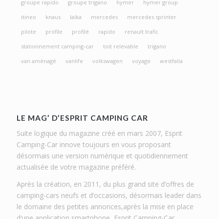
groupe rapido
groupe trigano
hymer
hymer group
itineo
knaus
laika
mercedes
mercedes sprinter
pilote
profile
profilé
rapido
renault trafic
stationnement camping-car
toit relevable
trigano
van aménagé
vanlife
volkswagen
voyage
westfalia
LE MAG’ D’ESPRIT CAMPING CAR
Suite logique du magazine créé en mars 2007, Esprit
Camping-Car innove toujours en vous proposant
désormais une version numérique et quotidiennement
actualisée de votre magazine préféré.
Après la création, en 2011, du plus grand site d’offres de
camping-cars neufs et d’occasions, désormais leader dans
le domaine des petites annonces,après la mise en place
d’une application smartphone, Esprit Camping-Car