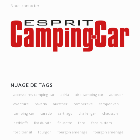
Nous contacter
NUAGE DE TAGS
accessoires camping-car
adria
aire camping-car
autostar
aventure
bavaria
burstner
campereve
camper van
camping-car
carado
carthago
challenger
chausson
dethleffs
fiat ducato
fleurette
ford
ford custom
ford transit
fourgon
fourgon amenage
fourgon aménagé