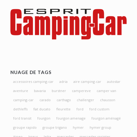
NUAGE DE TAGS
accessoires camping-car
adria
aire camping-car
autostar
aventure
bavaria
burstner
campereve
camper van
camping-car
carado
carthago
challenger
chausson
dethleffs
fiat ducato
fleurette
ford
ford custom
ford transit
fourgon
fourgon amenage
fourgon aménagé
groupe rapido
groupe trigano
hymer
hymer group
itineo
knaus
laika
mercedes
mercedes sprinter