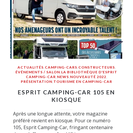
ACTUALITÉS
,
CAMPING-CARS
,
CONSTRUCTEURS
,
ÉVÉNEMENTS / SALON
,
LA BIBLIOTHÈQUE D'ESPRIT
CAMPING-CAR
,
NEWS
,
NOUVEAUTÉ 2022
,
PRÉSENTATION
,
TOURISME EN CAMPING-CAR
ESPRIT CAMPING-CAR 105 EN
KIOSQUE
Après une longue attente, votre magazine
préféré revient en kiosque. Pour ce numéro
105, Esprit Camping-Car, fringant centenaire