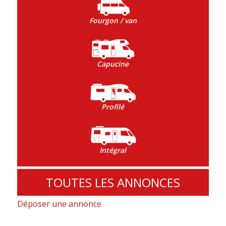
Fourgon / van
Capucine
Profilé
Intégral
TOUTES LES ANNONCES
Déposer une annonce