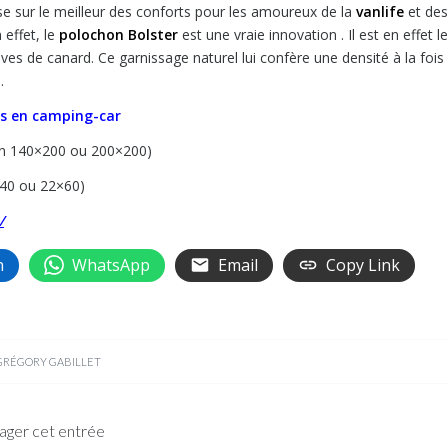
e sur le meilleur des conforts pour les amoureux de la
vanlife
et des
 effet, le
polochon Bolster
est une vraie innovation . Il est en effet le
es de canard. Ce garnissage naturel lui confère une densité à la fois
.
res en camping-car
 en 140×200 ou 200×200)
5×40 ou 22×60)
/
n
WhatsApp
Email
Copy Link
GRÉGORY GABILLET
ager cet entrée