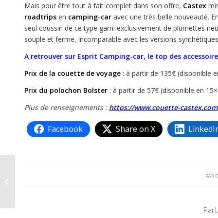
Mais pour être tout à fait complet dans son offre,
Castex
mis
roadtrips
en
camping-car
avec une très belle nouveauté. En
seul coussin de ce type garni exclusivement de plumettes neuv
souple et ferme, incomparable avec les versions synthétiques
A retrouver sur Esprit Camping-car, le top des accessoi
Prix de la couette de voyage
: à partir de 135€ (disponible
Prix du polochon Bolster
: à partir de 57€ (disponible en 1
Plus de renseignements :
https://www.couette-castex.com
Facebook
Share on X
LinkedI
Action Mobil Global
PAR
XRS 7400 Leopard 2.0,
hors du commun
Part