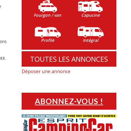
e
Fourgon / van
Capucine
Profilé
Intégral
ions
TOUTES LES ANNONCES
ité.
Déposer une annonce
ABONNEZ-VOUS !