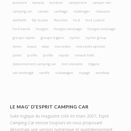
aventure
bavaria
burstner
campereve
camper van
camping-car
carado
carthago
challenger
chausson
dethleffs
fiat ducato
fleurette
ford
ford custom
ford transit
fourgon
fourgon amenage
fourgon aménagé
groupe rapido
groupe trigano
hymer
hymer group
itineo
knaus
laika
mercedes
mercedes sprinter
pilote
profile
profilé
rapido
renault trafic
stationnement camping-car
toit relevable
trigano
van aménagé
vanlife
volkswagen
voyage
westfalia
LE MAG’ D’ESPRIT CAMPING CAR
Suite logique du magazine créé en mars 2007, Esprit
Camping-Car innove toujours en vous proposant
désormais une version numérique et quotidiennement