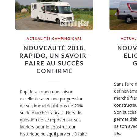
ACTUALITÉS
,
CAMPING-CARS
ACTUAL
NOUVEAUTÉ 2018,
NOUV
RAPIDO, UN SAVOIR-
ELI
FAIRE AU SUCCÈS
CONFIRMÉ
Sans faire d
définitiveme
Rapido a connu une saison
marché fra
excellente avec une progression
constructeur
de ses immatriculations de 20%
Son succès e
sur le marché français. Hors de
permet d’ab
question de se reposer sur ses
saison avec
lauriers pour le constructeur
Le…
historique puisqu’il parvient à faire