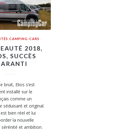
ITÉS
,
CAMPING-CARS
EAUTÉ 2018,
OS, SUCCÈS
GARANTI
e bruit, Elios s’est
nt installé sur le
nçais comme un
 séduisant et original.
st bien réel et lui
order la nouvelle
 sérénité et ambition.