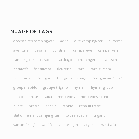
NUAGE DE TAGS
accessoires camping-car
adria
aire camping-car
autostar
aventure
bavaria
burstner
campereve
camper van
camping-car
carado
carthago
challenger
chausson
dethleffs
fiat ducato
fleurette
ford
ford custom
ford transit
fourgon
fourgon amenage
fourgon aménagé
groupe rapido
groupe trigano
hymer
hymer group
itineo
knaus
laika
mercedes
mercedes sprinter
pilote
profile
profilé
rapido
renault trafic
stationnement camping-car
toit relevable
trigano
van aménagé
vanlife
volkswagen
voyage
westfalia