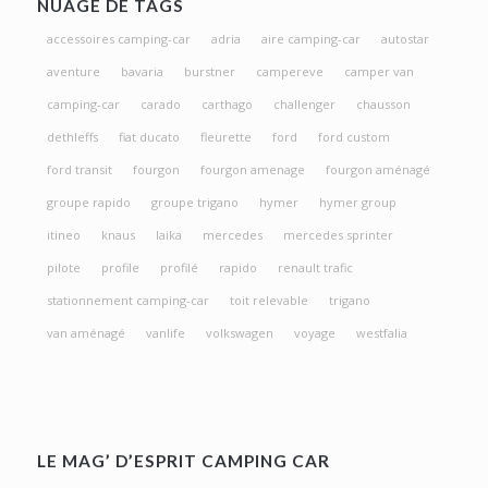
NUAGE DE TAGS
accessoires camping-car
adria
aire camping-car
autostar
aventure
bavaria
burstner
campereve
camper van
camping-car
carado
carthago
challenger
chausson
dethleffs
fiat ducato
fleurette
ford
ford custom
ford transit
fourgon
fourgon amenage
fourgon aménagé
groupe rapido
groupe trigano
hymer
hymer group
itineo
knaus
laika
mercedes
mercedes sprinter
pilote
profile
profilé
rapido
renault trafic
stationnement camping-car
toit relevable
trigano
van aménagé
vanlife
volkswagen
voyage
westfalia
LE MAG’ D’ESPRIT CAMPING CAR