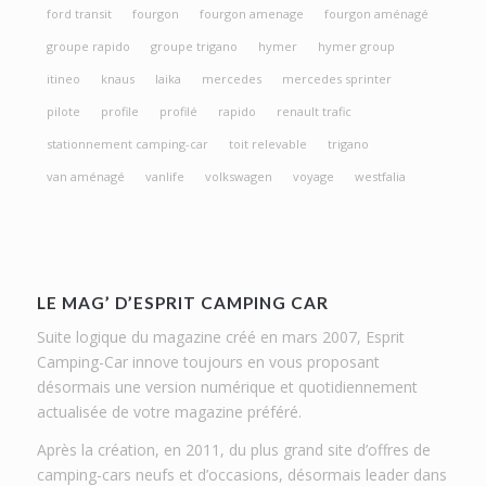
ford transit
fourgon
fourgon amenage
fourgon aménagé
groupe rapido
groupe trigano
hymer
hymer group
itineo
knaus
laika
mercedes
mercedes sprinter
pilote
profile
profilé
rapido
renault trafic
stationnement camping-car
toit relevable
trigano
van aménagé
vanlife
volkswagen
voyage
westfalia
LE MAG’ D’ESPRIT CAMPING CAR
Suite logique du magazine créé en mars 2007, Esprit
Camping-Car innove toujours en vous proposant
désormais une version numérique et quotidiennement
actualisée de votre magazine préféré.
Après la création, en 2011, du plus grand site d’offres de
camping-cars neufs et d’occasions, désormais leader dans