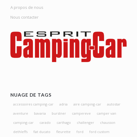
A propos de nous
Nous contacter
NUAGE DE TAGS
accessoires camping-car
adria
aire camping-car
autostar
aventure
bavaria
burstner
campereve
camper van
camping-car
carado
carthago
challenger
chausson
dethleffs
fiat ducato
fleurette
ford
ford custom