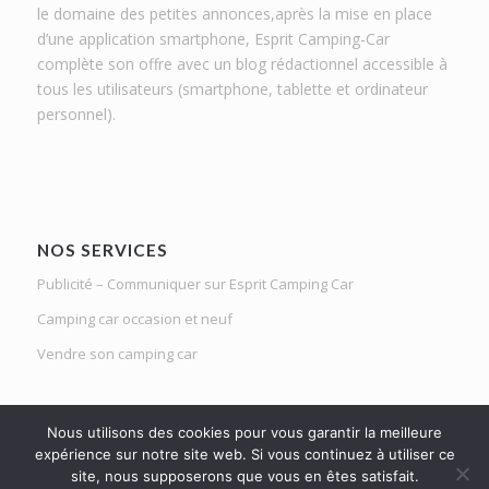
le domaine des petites annonces,après la mise en place
d’une application smartphone, Esprit Camping-Car
complète son offre avec un blog rédactionnel accessible à
tous les utilisateurs (smartphone, tablette et ordinateur
personnel).
NOS SERVICES
Publicité – Communiquer sur Esprit Camping Car
Camping car occasion et neuf
Vendre son camping car
Nous utilisons des cookies pour vous garantir la meilleure
expérience sur notre site web. Si vous continuez à utiliser ce
site, nous supposerons que vous en êtes satisfait.
Le Mag d'Esprit Camping Car | Netlight solutions © 2020 | Tous droits