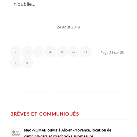
n’oublie…
24 août 2019
«
‹
19
20
21
22
23
Page 21 sur 23
›
»
BRÈVES ET COMMUNIQUÉS
Neo-NOMAD ouvre à Aix-en-Provence, location de
camping-cars et roadbooks sur-mesure