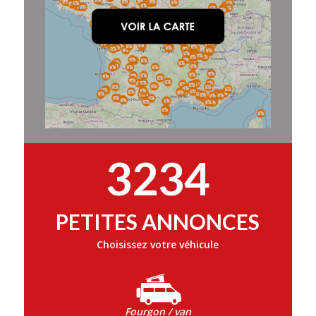
3234
PETITES ANNONCES
Choisissez votre véhicule
Fourgon / van