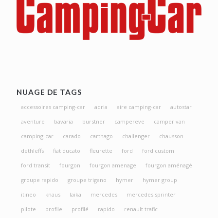
NUAGE DE TAGS
accessoires camping-car
adria
aire camping-car
autostar
aventure
bavaria
burstner
campereve
camper van
camping-car
carado
carthago
challenger
chausson
dethleffs
fiat ducato
fleurette
ford
ford custom
ford transit
fourgon
fourgon amenage
fourgon aménagé
groupe rapido
groupe trigano
hymer
hymer group
itineo
knaus
laika
mercedes
mercedes sprinter
pilote
profile
profilé
rapido
renault trafic