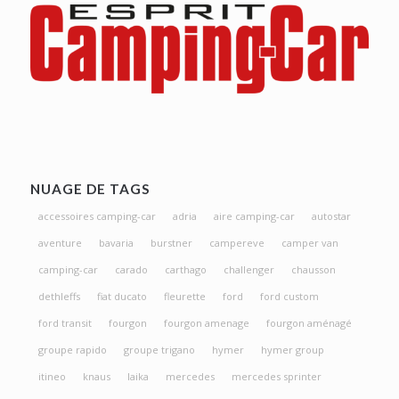
NUAGE DE TAGS
accessoires camping-car
adria
aire camping-car
autostar
aventure
bavaria
burstner
campereve
camper van
camping-car
carado
carthago
challenger
chausson
dethleffs
fiat ducato
fleurette
ford
ford custom
ford transit
fourgon
fourgon amenage
fourgon aménagé
groupe rapido
groupe trigano
hymer
hymer group
itineo
knaus
laika
mercedes
mercedes sprinter