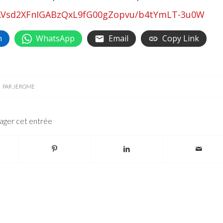
t6AVsd2XFnIGABzQxL9fG00gZopvu/b4tYmLT-3u0W
n
WhatsApp
Email
Copy Link
PAR
JEROME
ager cet entrée