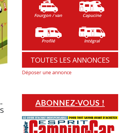
Fourgon / van
Capucine
Profilé
Intégral
TOUTES LES ANNONCES
Déposer une annonce
-
ABONNEZ-VOUS !
s