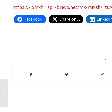
https://4omxh.r.sp1-brevo.net/mk/mr/sh/1
Facebook
Share on X
LinkedI
Part
Les rendez-vous du
camping-car en
octobre 2025