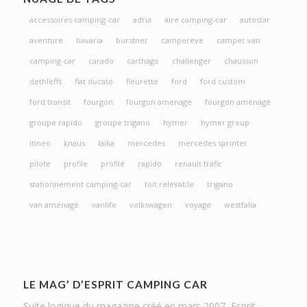
accessoires camping-car
adria
aire camping-car
autostar
aventure
bavaria
burstner
campereve
camper van
camping-car
carado
carthago
challenger
chausson
dethleffs
fiat ducato
fleurette
ford
ford custom
ford transit
fourgon
fourgon amenage
fourgon aménagé
groupe rapido
groupe trigano
hymer
hymer group
itineo
knaus
laika
mercedes
mercedes sprinter
pilote
profile
profilé
rapido
renault trafic
stationnement camping-car
toit relevable
trigano
van aménagé
vanlife
volkswagen
voyage
westfalia
LE MAG’ D’ESPRIT CAMPING CAR
Suite logique du magazine créé en mars 2007, Esprit