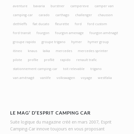
aventure
bavaria
burstner
campereve
camper van
camping-car
carado
carthago
challenger
chausson
dethleffs
fiat ducato
fleurette
ford
ford custom
ford transit
fourgon
fourgon amenage
fourgon aménagé
groupe rapido
groupe trigano
hymer
hymer group
itineo
knaus
laika
mercedes
mercedes sprinter
pilote
profile
profilé
rapido
renault trafic
stationnement camping-car
toit relevable
trigano
van aménagé
vanlife
volkswagen
voyage
westfalia
LE MAG’ D’ESPRIT CAMPING CAR
Suite logique du magazine créé en mars 2007, Esprit
Camping-Car innove toujours en vous proposant