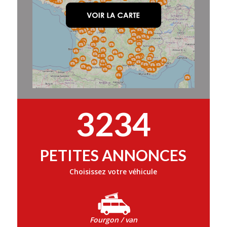
3234
PETITES ANNONCES
Choisissez votre véhicule
Fourgon / van