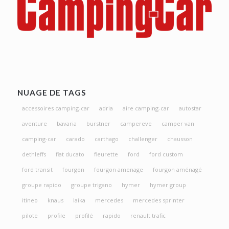
NUAGE DE TAGS
accessoires camping-car
adria
aire camping-car
autostar
aventure
bavaria
burstner
campereve
camper van
camping-car
carado
carthago
challenger
chausson
dethleffs
fiat ducato
fleurette
ford
ford custom
ford transit
fourgon
fourgon amenage
fourgon aménagé
groupe rapido
groupe trigano
hymer
hymer group
itineo
knaus
laika
mercedes
mercedes sprinter
pilote
profile
profilé
rapido
renault trafic