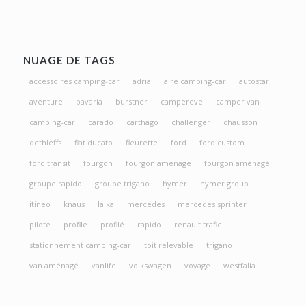
NUAGE DE TAGS
accessoires camping-car
adria
aire camping-car
autostar
aventure
bavaria
burstner
campereve
camper van
camping-car
carado
carthago
challenger
chausson
dethleffs
fiat ducato
fleurette
ford
ford custom
ford transit
fourgon
fourgon amenage
fourgon aménagé
groupe rapido
groupe trigano
hymer
hymer group
itineo
knaus
laika
mercedes
mercedes sprinter
pilote
profile
profilé
rapido
renault trafic
stationnement camping-car
toit relevable
trigano
van aménagé
vanlife
volkswagen
voyage
westfalia