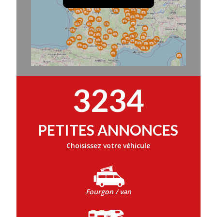
3234
PETITES ANNONCES
Choisissez votre véhicule
Fourgon / van