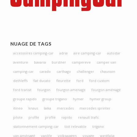
NUAGE DE TAGS
accessoires camping-car
adria
aire camping-car
autostar
aventure
bavaria
burstner
campereve
camper van
camping-car
carado
carthago
challenger
chausson
dethleffs
fiat ducato
fleurette
ford
ford custom
ford transit
fourgon
fourgon amenage
fourgon aménagé
groupe rapido
groupe trigano
hymer
hymer group
itineo
knaus
laika
mercedes
mercedes sprinter
pilote
profile
profilé
rapido
renault trafic
stationnement camping-car
toit relevable
trigano
van aménagé
vanlife
volkswagen
voyage
westfalia