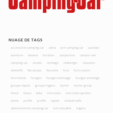
NUAGE DE TAGS
accessoires camping-car
adria
aire camping-car
autostar
aventure
bavaria
burstner
campereve
camper van
camping-car
carado
carthago
challenger
chausson
dethleffs
fiat ducato
fleurette
ford
ford custom
ford transit
fourgon
fourgon amenage
fourgon aménagé
groupe rapido
groupe trigano
hymer
hymer group
itineo
knaus
laika
mercedes
mercedes sprinter
pilote
profile
profilé
rapido
renault trafic
stationnement camping-car
toit relevable
trigano