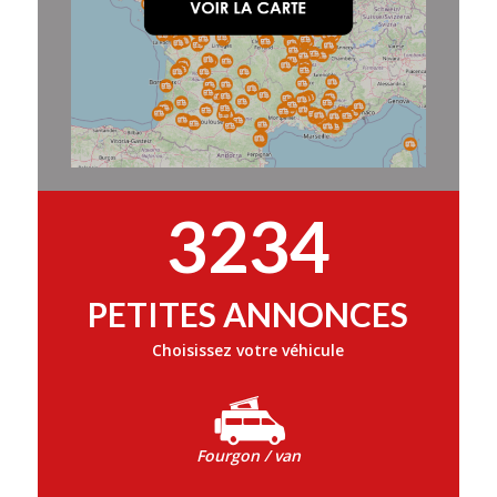
3234
PETITES ANNONCES
Choisissez votre véhicule
Fourgon / van