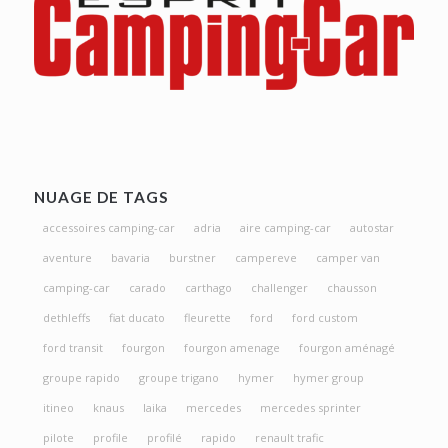
NUAGE DE TAGS
accessoires camping-car
adria
aire camping-car
autostar
aventure
bavaria
burstner
campereve
camper van
camping-car
carado
carthago
challenger
chausson
dethleffs
fiat ducato
fleurette
ford
ford custom
ford transit
fourgon
fourgon amenage
fourgon aménagé
groupe rapido
groupe trigano
hymer
hymer group
itineo
knaus
laika
mercedes
mercedes sprinter
pilote
profile
profilé
rapido
renault trafic