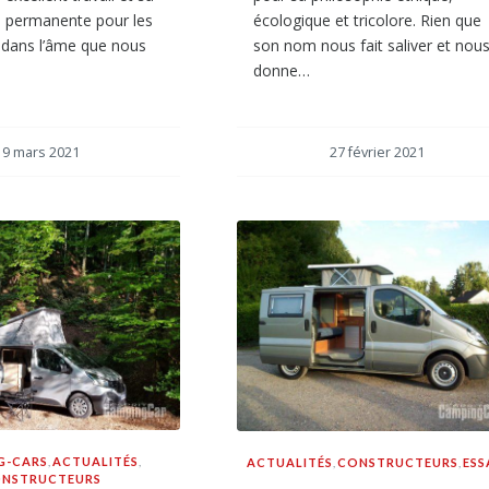
té permanente pour les
écologique et tricolore. Rien que
 dans l’âme que nous
son nom nous fait saliver et nou
donne…
9 mars 2021
27 février 2021
G-CARS
,
ACTUALITÉS
,
ACTUALITÉS
,
CONSTRUCTEURS
,
ESS
NSTRUCTEURS