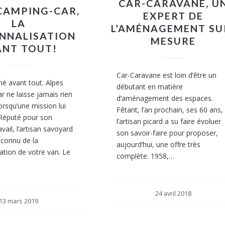
CAR-CARAVANE, U
CAMPING-CAR,
EXPERT DE
LA
L’AMÉNAGEMENT SU
NNALISATION
MESURE
ANT TOUT!
Car-Caravane est loin d’être un
é avant tout. Alpes
débutant en matière
 ne laisse jamais rien
d’aménagement des espaces.
orsqu’une mission lui
Fêtant, l’an prochain, ses 60 ans,
 Réputé pour son
l’artisan picard a su faire évoluer
avail, l’artisan savoyard
son savoir-faire pour proposer,
econnu de la
aujourd’hui, une offre très
ation de votre van. Le
complète. 1958,…
24 avril 2018
13 mars 2019