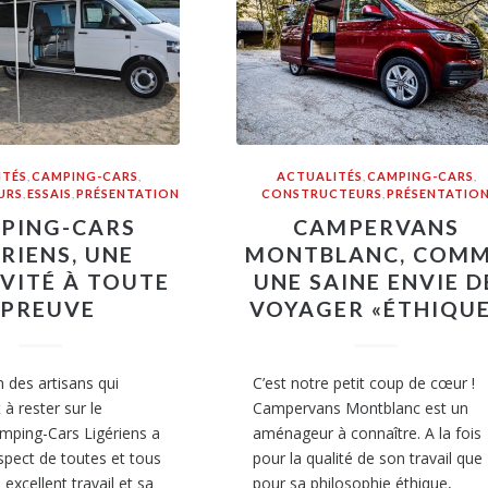
ITÉS
,
CAMPING-CARS
,
ACTUALITÉS
,
CAMPING-CARS
,
URS
,
ESSAIS
,
PRÉSENTATION
CONSTRUCTEURS
,
PRÉSENTATIO
PING-CARS
CAMPERVANS
ÉRIENS, UNE
MONTBLANC, COM
VITÉ À TOUTE
UNE SAINE ENVIE D
ÉPREUVE
VOYAGER «ÉTHIQUE
n des artisans qui
C’est notre petit coup de cœur !
à rester sur le
Campervans Montblanc est un
mping-Cars Ligériens a
aménageur à connaître. A la fois
spect de toutes et tous
pour la qualité de son travail que
excellent travail et sa
pour sa philosophie éthique,