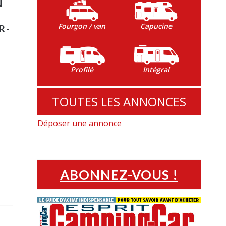
N
Fourgon / van
Capucine
R-
Profilé
Intégral
TOUTES LES ANNONCES
Déposer une annonce
ABONNEZ-VOUS !