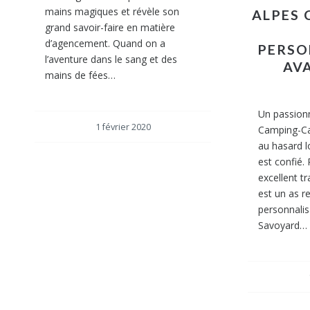
mains magiques et révèle son
ALPES 
grand savoir-faire en matière
d’agencement. Quand on a
PERSO
l’aventure dans le sang et des
AV
mains de fées…
Un passionn
1 février 2020
Camping-Car
au hasard l
est confié.
excellent tr
est un as r
personnalis
Savoyard…