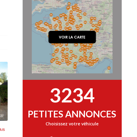
s
3234
PETITES ANNONCES
Choisissez votre véhicule
AIS