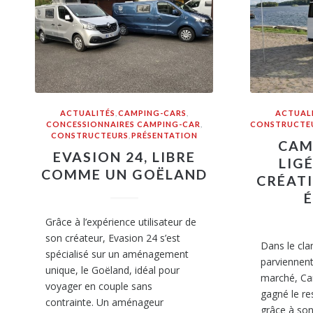
ACTUALITÉS
,
CAMPING-CARS
,
ACTUAL
CONCESSIONNAIRES CAMPING-CAR
,
CONSTRUCTE
CONSTRUCTEURS
,
PRÉSENTATION
CAM
EVASION 24, LIBRE
LIG
COMME UN GOËLAND
CRÉATI
Grâce à l’expérience utilisateur de
son créateur, Evasion 24 s’est
Dans le cla
spécialisé sur un aménagement
parviennent 
unique, le Goëland, idéal pour
marché, Ca
voyager en couple sans
gagné le re
contrainte. Un aménageur
grâce à son 