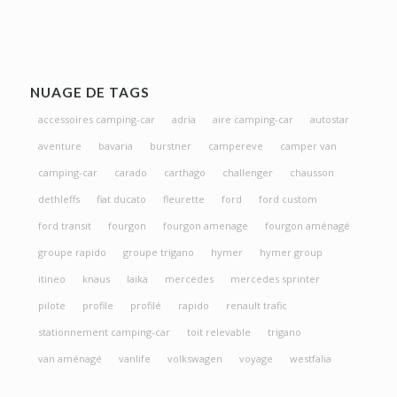
NUAGE DE TAGS
accessoires camping-car
adria
aire camping-car
autostar
aventure
bavaria
burstner
campereve
camper van
camping-car
carado
carthago
challenger
chausson
dethleffs
fiat ducato
fleurette
ford
ford custom
ford transit
fourgon
fourgon amenage
fourgon aménagé
groupe rapido
groupe trigano
hymer
hymer group
itineo
knaus
laika
mercedes
mercedes sprinter
pilote
profile
profilé
rapido
renault trafic
stationnement camping-car
toit relevable
trigano
van aménagé
vanlife
volkswagen
voyage
westfalia