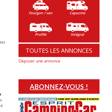
Fourgon / van
Capucine
Profilé
Intégral
ises
TOUTES LES ANNONCES
Déposer une annonce
ABONNEZ-VOUS !
a
si
té