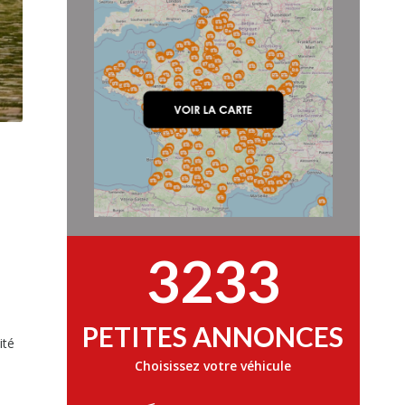
3233
PETITES ANNONCES
ité
Choisissez votre véhicule