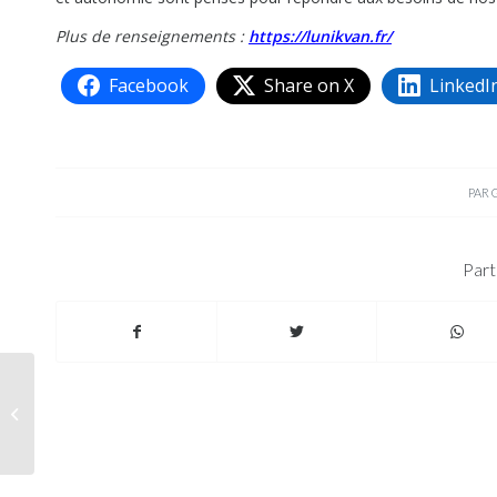
Plus de renseignements :
https://lunikvan.fr/
Facebook
Share on X
LinkedI
PAR
Part
Hymer très présent au
CMT 2026