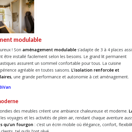
ement modulable
eureux ! Son
aménagement modulable
s’adapte de 3 à 4 places ass
être installé facilement selon les besoins. Le grand lit permanent
ts plastiques assurent un sommeil confortable pour tous. La cuisine
expérience agréable en toutes saisons.
L’isolation renforcée et
laires
, une grande performance et autonomie à cet aménagement.
 BiVan
 moderne
arrondies des meubles créent une ambiance chaleureuse et moderne.
L
 les voyages et les activités de plein air, rendant chaque aventure aus
us qu’un fourgon
: c’est un écrin mobile où élégance, confort, flexibili
nts, tel qu’ils l’ont rêvé.