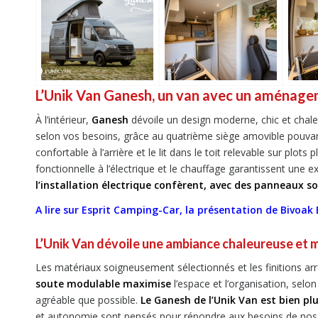
L’Unik Van Ganesh, un van avec un aménag
À l’intérieur,
Ganesh
dévoile un design moderne, chic et chal
selon vos besoins, grâce au quatrième siège amovible pouvant 
confortable à l’arrière et le lit dans le toit relevable sur plo
fonctionnelle à l’électrique et le chauffage garantissent une 
l’installation électrique confèrent, avec des panneaux so
A lire sur Esprit Camping-Car, la présentation de Bivoak
L’Unik Van dévoile une ambiance chaleureuse et
Les matériaux soigneusement sélectionnés et les finitions 
soute modulable maximise
l’espace et l’organisation, selon
agréable que possible.
Le Ganesh de l’Unik Van est bien pl
et autonomie sont pensés pour répondre aux besoins de nos clie