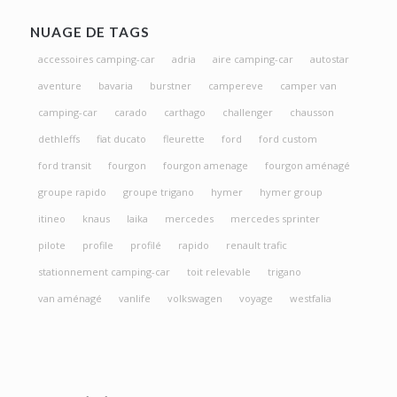
NUAGE DE TAGS
accessoires camping-car
adria
aire camping-car
autostar
aventure
bavaria
burstner
campereve
camper van
camping-car
carado
carthago
challenger
chausson
dethleffs
fiat ducato
fleurette
ford
ford custom
ford transit
fourgon
fourgon amenage
fourgon aménagé
groupe rapido
groupe trigano
hymer
hymer group
itineo
knaus
laika
mercedes
mercedes sprinter
pilote
profile
profilé
rapido
renault trafic
stationnement camping-car
toit relevable
trigano
van aménagé
vanlife
volkswagen
voyage
westfalia