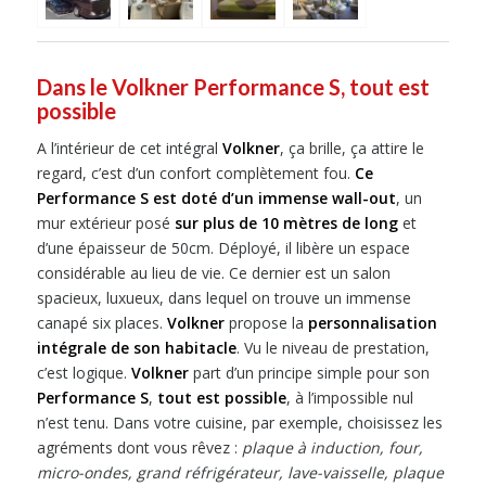
Dans le Volkner Performance S, tout est
possible
A l’intérieur de cet intégral
Volkner
, ça brille, ça attire le
regard, c’est d’un confort complètement fou.
Ce
Performance S est doté d’un immense wall-out
, un
mur extérieur posé
sur plus de 10 mètres de long
et
d’une épaisseur de 50cm. Déployé, il libère un espace
considérable au lieu de vie. Ce dernier est un salon
spacieux, luxueux, dans lequel on trouve un immense
canapé six places.
Volkner
propose la
personnalisation
intégrale de son habitacle
. Vu le niveau de prestation,
c’est logique.
Volkner
part d’un principe simple pour son
Performance
S
,
tout est possible
, à l’impossible nul
n’est tenu. Dans votre cuisine, par exemple, choisissez les
agréments dont vous rêvez :
plaque à induction, four,
micro-ondes, grand réfrigérateur, lave-vaisselle, plaque