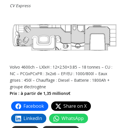
CV Express
Volvo 4600ch – LXlxH : 12×2.50×3.85 – 18 tonnes – CU :
NC – PCGxPCxPR : 3x2x6 – EP/EU : 1000/800l – Eaux
grises : 450l – Chauffage : Diesel – Batterie : 1800Ah +
groupe électrogène
Prix : à partir de 1,35 millions€
Facebook
Share on X
LinkedIn
WhatsApp