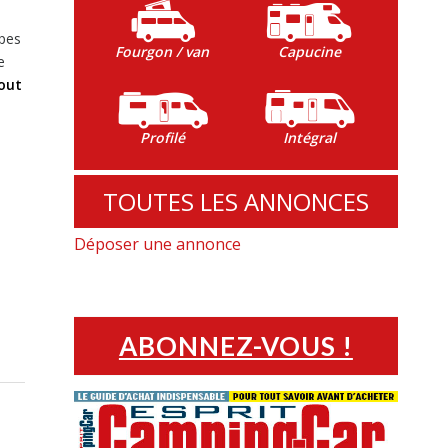
ipes
Fourgon / van
Capucine
e
tout
Profilé
Intégral
TOUTES LES ANNONCES
Déposer une annonce
ABONNEZ-VOUS !