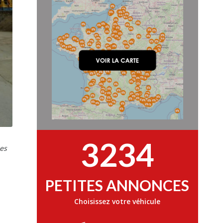
3234
ges
PETITES ANNONCES
Choisissez votre véhicule
e