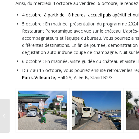
Ainsi, du mercredi 4 octobre au vendredi 6 octobre, le rende
4 octobre, à partir de 18 heures, accueil puis apéritif et nu
5 octobre : En matinée, présentation du programme 2024 d
Restaurant Panoramique avec vue sur le château. L’après-
accompagnateurs et l’équipe du bureau. Vous pourrez ainsi
différentes destinations. En fin de journée, démonstration 
dégustation autour d’une coupe de champagne. Nuit sur le
6 octobre : En matinée, visite guidée du château et visite 
Du 7 au 15 octobre, vous pourrez ensuite retrouver les r
Paris-Villepinte
, Hall 5A, Allée B, Stand B2/3.
Yescapa et Goboony,
le nouveau géant de la
slow life