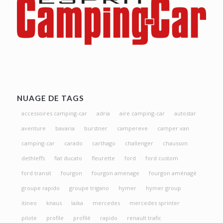
NUAGE DE TAGS
accessoires camping-car
adria
aire camping-car
autostar
aventure
bavaria
burstner
campereve
camper van
camping-car
carado
carthago
challenger
chausson
dethleffs
fiat ducato
fleurette
ford
ford custom
ford transit
fourgon
fourgon amenage
fourgon aménagé
groupe rapido
groupe trigano
hymer
hymer group
itineo
knaus
laika
mercedes
mercedes sprinter
pilote
profile
profilé
rapido
renault trafic