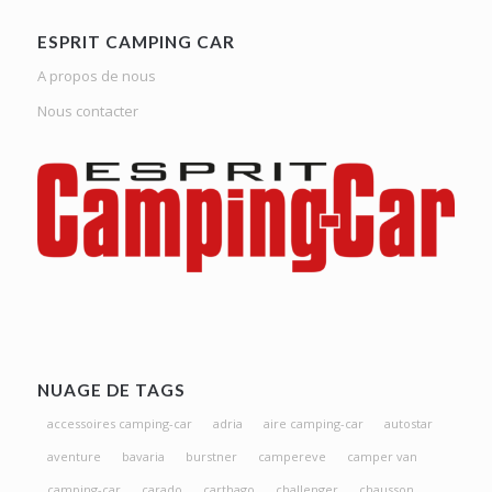
ESPRIT CAMPING CAR
A propos de nous
Nous contacter
NUAGE DE TAGS
accessoires camping-car
adria
aire camping-car
autostar
aventure
bavaria
burstner
campereve
camper van
camping-car
carado
carthago
challenger
chausson