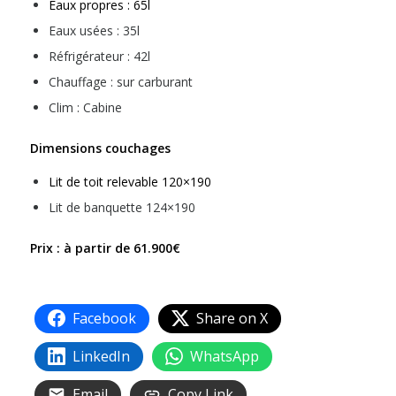
Eaux propres : 65l
Eaux usées : 35l
Réfrigérateur : 42l
Chauffage : sur carburant
Clim : Cabine
Dimensions couchages
Lit de toit relevable 120×190
Lit de banquette 124×190
Prix : à partir de 61.900€
Facebook
Share on X
LinkedIn
WhatsApp
Email
Copy Link