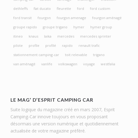
dethleffs
fiat ducato
fleurette
ford
ford custom
ford transit
fourgon
fourgon amenage
fourgon aménagé
groupe rapido
groupe trigano
hymer
hymer group
itineo
knaus
laika
mercedes
mercedes sprinter
pilote
profile
profilé
rapido
renault trafic
stationnement camping-car
toit relevable
trigano
van aménagé
vanlife
volkswagen
voyage
westfalia
LE MAG’ D’ESPRIT CAMPING CAR
Suite logique du magazine créé en mars 2007, Esprit
Camping-Car innove toujours en vous proposant
désormais une version numérique et quotidiennement
actualisée de votre magazine préféré.