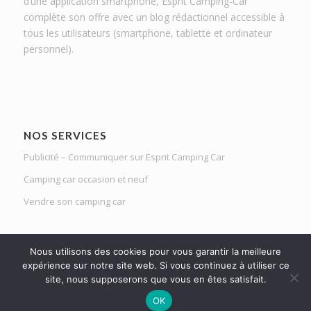
d’une application smartphone, Esprit Camping-Car
complète son offre avec un blog rédactionnel accessible à
tous les utilisateurs (smartphone, tablette et ordinateur
personnel).
NOS SERVICES
Publicité – Communiquer sur Esprit Camping Car
Camping car occasion et neuf
Vendre son camping car
Nous utilisons des cookies pour vous garantir la meilleure
expérience sur notre site web. Si vous continuez à utiliser ce
site, nous supposerons que vous en êtes satisfait.
Le Mag d'Esprit Camping Car | Netlight solutions © 2020 | Tous droits
OK
réservés |
Mentions légales