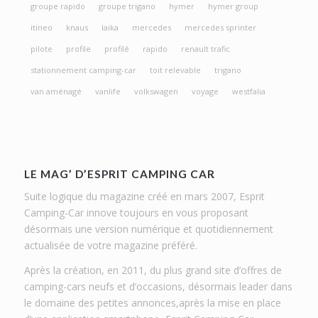
groupe rapido
groupe trigano
hymer
hymer group
itineo
knaus
laika
mercedes
mercedes sprinter
pilote
profile
profilé
rapido
renault trafic
stationnement camping-car
toit relevable
trigano
van aménagé
vanlife
volkswagen
voyage
westfalia
LE MAG’ D’ESPRIT CAMPING CAR
Suite logique du magazine créé en mars 2007, Esprit
Camping-Car innove toujours en vous proposant
désormais une version numérique et quotidiennement
actualisée de votre magazine préféré.
Après la création, en 2011, du plus grand site d’offres de
camping-cars neufs et d’occasions, désormais leader dans
le domaine des petites annonces,après la mise en place