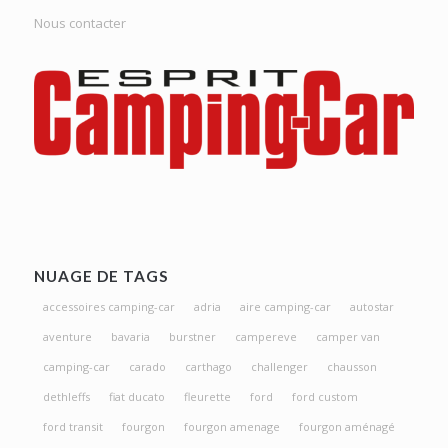
Nous contacter
NUAGE DE TAGS
accessoires camping-car
adria
aire camping-car
autostar
aventure
bavaria
burstner
campereve
camper van
camping-car
carado
carthago
challenger
chausson
dethleffs
fiat ducato
fleurette
ford
ford custom
ford transit
fourgon
fourgon amenage
fourgon aménagé