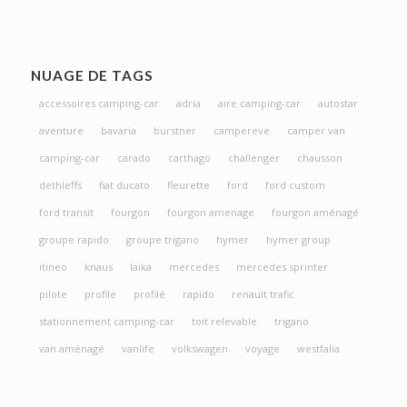
NUAGE DE TAGS
accessoires camping-car
adria
aire camping-car
autostar
aventure
bavaria
burstner
campereve
camper van
camping-car
carado
carthago
challenger
chausson
dethleffs
fiat ducato
fleurette
ford
ford custom
ford transit
fourgon
fourgon amenage
fourgon aménagé
groupe rapido
groupe trigano
hymer
hymer group
itineo
knaus
laika
mercedes
mercedes sprinter
pilote
profile
profilé
rapido
renault trafic
stationnement camping-car
toit relevable
trigano
van aménagé
vanlife
volkswagen
voyage
westfalia