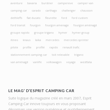
aventure
bavaria
burstner
campereve
camper van
camping-car
carado
carthago
challenger
chausson
dethleffs
fiat ducato
fleurette
ford
ford custom
ford transit
fourgon
fourgon amenage
fourgon aménagé
groupe rapido
groupe trigano
hymer
hymer group
itineo
knaus
laika
mercedes
mercedes sprinter
pilote
profile
profilé
rapido
renault trafic
stationnement camping-car
toit relevable
trigano
van aménagé
vanlife
volkswagen
voyage
westfalia
LE MAG’ D’ESPRIT CAMPING CAR
Suite logique du magazine créé en mars 2007, Esprit
Camping-Car innove toujours en vous proposant
désormais une version numérique et quotidiennement