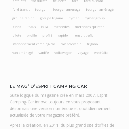
dethleffs
fiat ducato
fleurette
ford
ford custom
ford transit
fourgon
fourgon amenage
fourgon aménagé
groupe rapido
groupe trigano
hymer
hymer group
itineo
knaus
laika
mercedes
mercedes sprinter
pilote
profile
profilé
rapido
renault trafic
stationnement camping-car
toit relevable
trigano
van aménagé
vanlife
volkswagen
voyage
westfalia
LE MAG’ D’ESPRIT CAMPING CAR
Suite logique du magazine créé en mars 2007, Esprit
Camping-Car innove toujours en vous proposant
désormais une version numérique et quotidiennement
actualisée de votre magazine préféré.
Après la création, en 2011, du plus grand site d’offres de