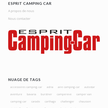
ESPRIT CAMPING CAR
A propos de nous
Nous contacter
NUAGE DE TAGS
accessoires camping-car
adria
aire camping-car
autostar
aventure
bavaria
burstner
campereve
camper van
camping-car
carado
carthago
challenger
chausson