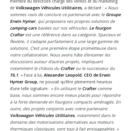
membre du directoire chargé des ventes et du marketing
de
Volkswagen Véhicules Utilitaires
, a déclaré :
« Nous
sommes ravis de conclure ce partenariat avec le
Groupe
Erwin Hymer
, qui proposera ses propres solutions de
camping-cars
basées sur nos véhicules.
Le fourgon
Crafter
est une référence dans sa catégorie. Spacieux et
flexible, il s’adapte parfaitement à une large gamme de
solutions. C’est une première étape prometteuse dans
notre collaboration. Nous avons hâte d’entamer les
discussions autour d’autres projets, impliquant
notamment le châssis du
Crafter
ou le successeur du
T6.1
. »
Face à lui,
Alexander Leopold
,
CEO de Erwin
Hymer Group
, ne pouvait qu’être pleinement heureux
d’une telle signature :
« En utilisant le
Crafter
comme
base, nous sommes encore mieux placés pour répondre
à la forte demande en fourgons compacts aménagés. En
outre, des projets conjoints avec notre partenaire
Volkswagen Véhicules Utilitaires
, notamment dans le
domaine des motorisations alternatives aux moteurs
thermiques classiques, sont tout à fait envisageables. »